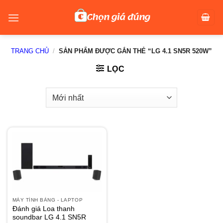
Skip
to
content
TRANG CHỦ
/
SẢN PHẨM ĐƯỢC GẮN THẺ “LG 4.1 SN5R 520W”
LỌC
MÁY TÍNH BẢNG - LAPTOP
Đánh giá Loa thanh
soundbar LG 4.1 SN5R