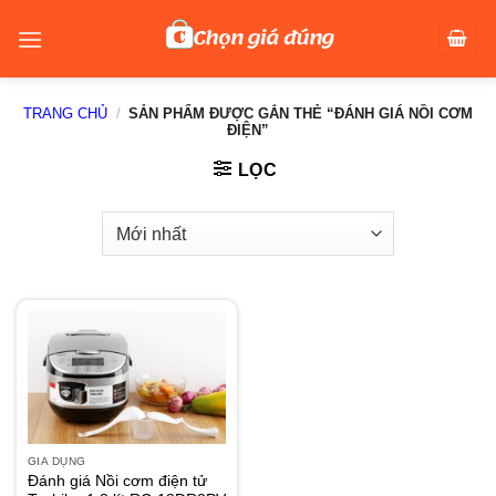
Skip
to
content
TRANG CHỦ
/
SẢN PHẨM ĐƯỢC GẮN THẺ “ĐÁNH GIÁ NỒI CƠM
ĐIỆN”
LỌC
GIA DỤNG
Đánh giá Nồi cơm điện tử